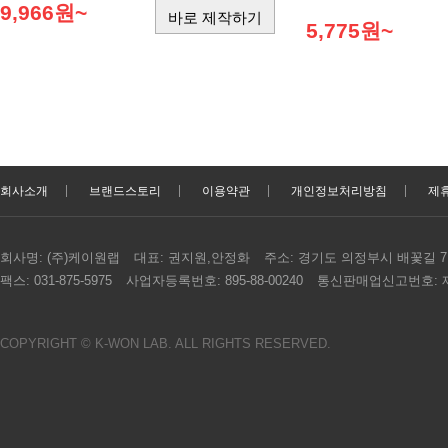
9,966원~
바로 제작하기
5,775원~
회사소개
브랜드스토리
이용약관
개인정보처리방침
제
회사명:
(주)케이원랩
대표:
권지원,안정화
주소:
경기도 의정부시 배꽃길 7, 
팩스:
031-875-5975
사업자등록번호:
895-88-00240
통신판매업신고번호:
제
COPYRIGHT © K-WON LAB. ALL RIGHTS RESERVED.