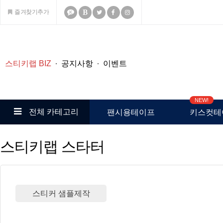
즐겨찾기추가
K
스티키랩 BIZ
공지사항
이벤트
NEW!
전체 카테고리
팬시용테이프
키스컷테
스티키랩 스타터
스티커 샘플제작