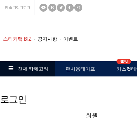
즐겨찾기추가
K
스티키랩 BIZ
공지사항
이벤트
NEW!
전체 카테고리
팬시용테이프
키스컷테
로그인
회원