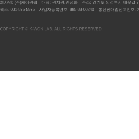
회사명:
(주)케이원랩
대표:
권지원,안정화
주소:
경기도 의정부시 배꽃길 7, 
팩스:
031-875-5975
사업자등록번호:
895-88-00240
통신판매업신고번호:
제
COPYRIGHT © K-WON LAB. ALL RIGHTS RESERVED.