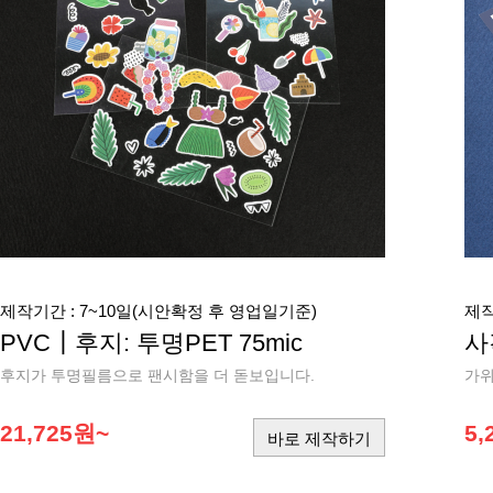
제작기간 : 7~10일(시안확정 후 영업일기준)
제작
PVC┃후지: 투명PET 75mic
사
후지가 투명필름으로 팬시함을 더 돋보입니다.
가위
21,725원~
5,
바로 제작하기