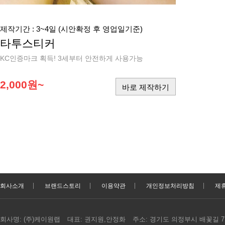
제작기간 : 3~4일 (시안확정 후 영업일기준)
타투스티커
KC인증마크 획득! 3세부터 안전하게 사용가능
2,000원~
바로 제작하기
회사소개
브랜드스토리
이용약관
개인정보처리방침
제
회사명:
(주)케이원랩
대표:
권지원,안정화
주소:
경기도 의정부시 배꽃길 7, 