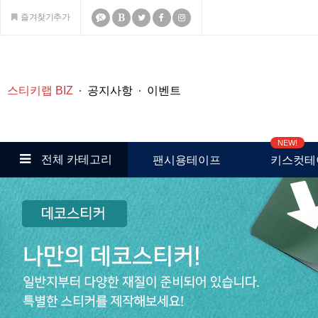
즐겨찾기추가
K
스티키랩 BIZ
공지사항
이벤트
NEW!
전체 카테고리
팬시용테이프
키스컷테