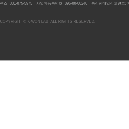
팩스:
031-875-5975
사업자등록번호:
895-88-00240
통신판매업신고번호:
제
COPYRIGHT © K-WON LAB. ALL RIGHTS RESERVED.