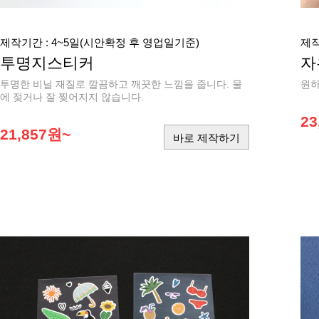
제작기간 : 4~5일(시안확정 후 영업일기준)
제작
투명지스티커
자
투명한 비닐 재질로 깔끔하고 깨끗한 느낌을 줍니다. 물
원하
에 젖거나 잘 찢어지지 않습니다.
23
21,857원~
바로 제작하기