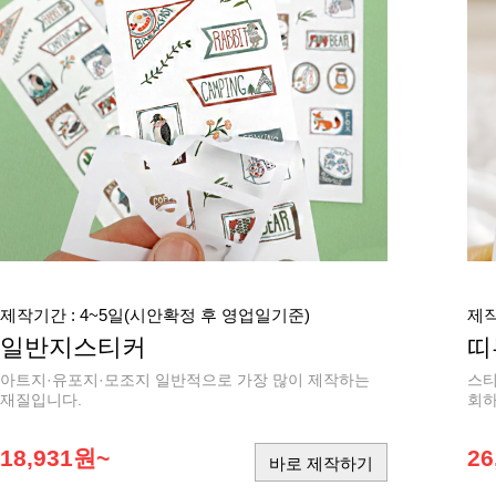
제작기간 : 4~5일(시안확정 후 영업일기준)
제작
일반지스티커
띠
아트지·유포지·모조지 일반적으로 가장 많이 제작하는
스티
재질입니다.
회하
18,931원~
26
바로 제작하기