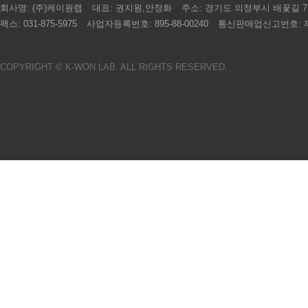
회사명:
(주)케이원랩
대표:
권지원,안정화
주소:
경기도 의정부시 배꽃길 7, 
팩스:
031-875-5975
사업자등록번호:
895-88-00240
통신판매업신고번호:
제
COPYRIGHT © K-WON LAB. ALL RIGHTS RESERVED.