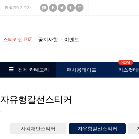
즐겨찾기추가
K
스티키랩 BIZ
공지사항
이벤트
NEW!
전체 카테고리
팬시용테이프
키스컷테
자유형칼선스티커
사각재단스티커
자유형칼선스티커